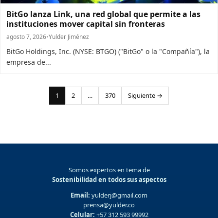
BitGo lanza Link, una red global que permite a las
instituciones mover capital sin fronteras
agosto 7, 2026
•
Yulder Jiménez
BitGo Holdings, Inc. (NYSE: BTGO) ("BitGo" o la "Compañía"), la
empresa de...
Paginación
1
2
…
370
Siguiente →
de
entradas
Somos expertos en tema de
Sostenibilidad en todos sus aspectos
Email:
yulderj@gmail.com
prensa@yulder.co
Celular:
+57 312 593 99992