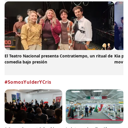
El Teatro Nacional presenta Contratiempo, un ritual de
Kia pr
comedia bajo presión
movili
#SomosYulderYCris