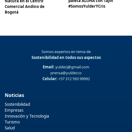
paleta ALOHA con Tajín
Natura en el Centro
#SomosYulderYCris
Comercial Andino de
Bogotá
Somos expertos en tema de
Sostenibilidad en todos sus aspectos
Email:
yulderj@gmail.com
prensa@yulder.co
Celular:
+57 312 593 99992
Noticias
Sostenibilidad
Empresas
Innovación y Tecnologia
Turismo
Salud