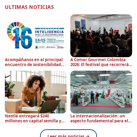
ULTIMAS NOTICIAS
Acompáñanos en el principal
A Comer Gourmet Colombia
encuentro de sostenibilidad
2026: El festival que recorrerá
empresarial de Colombia: 16
el país en busca del mejor
Congreso de Pacto Global Red
plato de autor de Colombia
Colombia
Nestlé entregará $240
La internacionalización: un
millones en capital semilla y
aspecto fundamental para el
capacitación de alto nivel
IFLS + EICI de la mano de Brasil,
Italia y México
Leer más noticias →