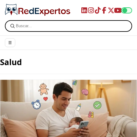
☰
Salud