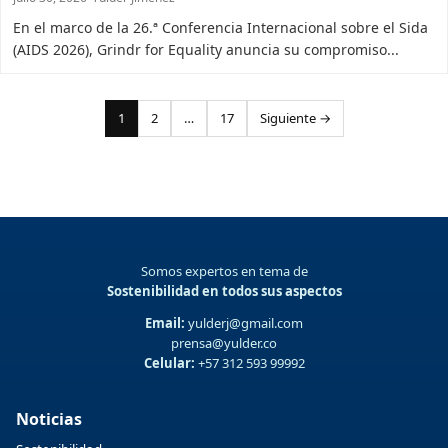
En el marco de la 26.ª Conferencia Internacional sobre el Sida
(AIDS 2026), Grindr for Equality anuncia su compromiso...
Paginación
1
2
…
17
Siguiente →
de
entradas
Somos expertos en tema de
Sostenibilidad en todos sus aspectos
Email:
yulderj@gmail.com
prensa@yulder.co
Celular:
+57 312 593 99992
Noticias