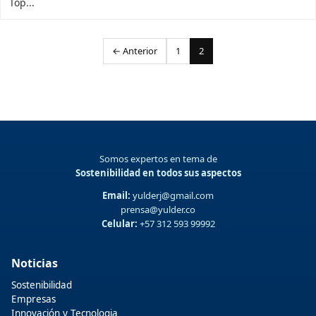
Top...
Paginación
← Anterior
1
2
de
entradas
Somos expertos en tema de
Sostenibilidad en todos sus aspectos
Email:
yulderj@gmail.com
prensa@yulder.co
Celular:
+57 312 593 99992
Noticias
Sostenibilidad
Empresas
Innovación y Tecnologia