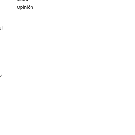
Opinión
el
s