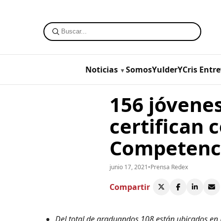
Noticias
SomosYulderYCris
Entre
156 jóvenes
certifican 
Competenc
junio 17, 2021
•
Prensa Redex
Compartir
Del total de graduandos 108 están ubicados en 