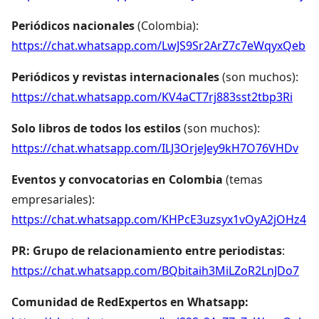
Periódicos nacionales
(Colombia):
https://chat.whatsapp.com/LwJS9Sr2ArZ7c7eWqyxQeb
Periódicos y revistas internacionales
(son muchos):
https://chat.whatsapp.com/KV4aCT7rj883sst2tbp3Ri
Solo libros de todos los estilos
(son muchos):
https://chat.whatsapp.com/ILJ3OrjeJey9kH7O76VHDv
Eventos y convocatorias en Colombia
(temas
empresariales):
https://chat.whatsapp.com/KHPcE3uzsyx1vOyA2jOHz4
PR: Grupo de relacionamiento entre periodistas
:
https://chat.whatsapp.com/BQbitaih3MiLZoR2LnJDo7
Comunidad de RedExpertos en Whatsapp: