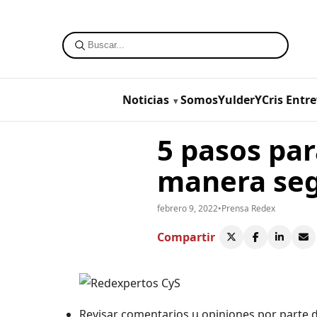
Noticias
SomosYulderYCris
Entre
5 pasos par
manera se
febrero 9, 2022
•
Prensa Redex
Compartir
Revisar comentarios u opiniones por parte d