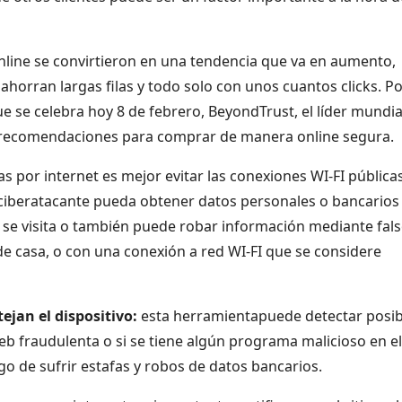
nline se convirtieron en una tendencia que va en aumento,
ahorran largas filas y todo solo con unos cuantos clicks. P
que se celebra hoy 8 de febrero, BeyondTrust, el líder mundia
o recomendaciones para comprar de manera online segura.
s por internet es mejor evitar las conexiones WI-FI públicas
ciberatacante pueda obtener datos personales o bancarios
e se visita o también puede robar información mediante fal
e casa, o con una conexión a red WI-FI que se considere
jan el dispositivo
:
esta herramientapuede detectar posib
b fraudulenta o si se tiene algún programa malicioso en el
go de sufrir estafas y robos de datos bancarios.