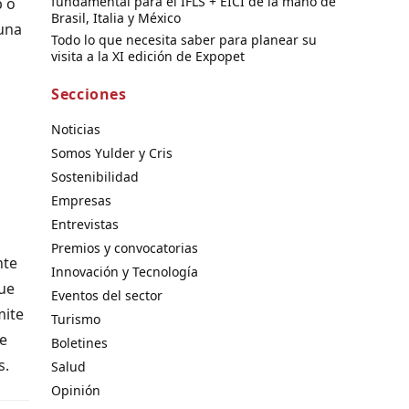
fundamental para el IFLS + EICI de la mano de
b o
Brasil, Italia y México
 una
Todo lo que necesita saber para planear su
visita a la XI edición de Expopet
Secciones
Noticias
Somos Yulder y Cris
Sostenibilidad
Empresas
Entrevistas
Premios y convocatorias
nte
Innovación y Tecnología
que
Eventos del sector
mite
Turismo
ve
Boletines
s.
Salud
Opinión