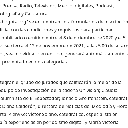
rensa, Radio, Televisión, Medios digitales, Podcast,
Fotografía y Caricatura.
sdebogota.org/ se encuentran los formularios de inscripció
icial con las condiciones y requisitos para participar.
publicado o emitido entre el 8 de diciembre de 2020 y el 5 
s se cierra el 12 de noviembre de 2021, a las 5:00 de la tar
os, sea individual o en equipo, generará automáticamente l
er presentado en dos categorías.
egran el grupo de jurados que calificarán lo mejor de la
quipo de investigación de la cadena Univision; Claudia
olumnista de El Espectador; Ignacio Greiffenstein, catedrát
o; Diana Calderón, directora de Noticias del Mediodía y Hora
tal KienyKe; Víctor Solano, catedrático, especialista en
lía experiencias en periodismo digital, y María Victoria