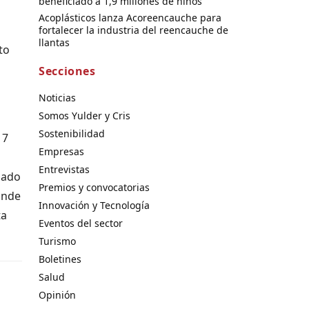
beneficiado a 1,9 millones de niños
Acoplásticos lanza Acoreencauche para
fortalecer la industria del reencauche de
llantas
to
Secciones
Noticias
Somos Yulder y Cris
Sostenibilidad
 7
Empresas
Entrevistas
sado
Premios y convocatorias
onde
Innovación y Tecnología
ta
Eventos del sector
Turismo
Boletines
Salud
Opinión