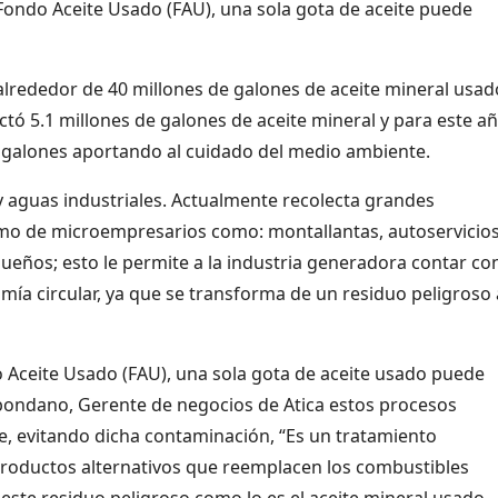
Fondo Aceite Usado (FAU), una sola gota de aceite puede
rededor de 40 millones de galones de aceite mineral usad
ctó 5.1 millones de galones de aceite mineral y para este a
e galones aportando al cuidado del medio ambiente.
y aguas industriales. Actualmente recolecta grandes
como de microempresarios como: montallantas, autoservicios
ueños; esto le permite a la industria generadora contar co
mía circular, ya que se transforma de un residuo peligroso
 Aceite Usado (FAU), una sola gota de aceite usado puede
bondano, Gerente de negocios de Atica estos procesos
e, evitando dicha contaminación, “Es un tratamiento
roductos alternativos que reemplacen los combustibles
este residuo peligroso como lo es el aceite mineral usado,