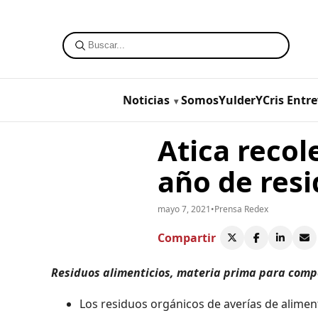
Noticias
SomosYulderYCris
Entre
Atica recol
año de res
mayo 7, 2021
•
Prensa Redex
Compartir
Residuos alimenticios, materia prima para compo
Los residuos orgánicos de averías de alimen