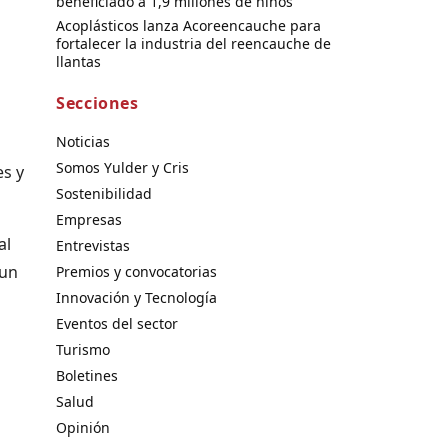
beneficiado a 1,9 millones de niños
Acoplásticos lanza Acoreencauche para
fortalecer la industria del reencauche de
llantas
Secciones
Noticias
Somos Yulder y Cris
s y
Sostenibilidad
Empresas
al
Entrevistas
 un
Premios y convocatorias
Innovación y Tecnología
Eventos del sector
Turismo
Boletines
Salud
Opinión