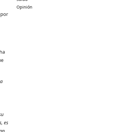
Opinión
 por
 ha
ue
na
su
, es
gan