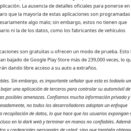
aplicación. La ausencia de detalles oficiales para ponerse en
claro que la mayoría de estas aplicaciones son programadas
cesariamente algo malo; sin embargo, estos no tienen que
ario ni la de los datos, como los fabricantes de vehículos
licaciones son gratuitas u ofrecen un modo de prueba. Esto
yan bajado de Google Play Store más de 239,000 veces, lo q
án dando libre acceso a su auto a extraños.
les. Sin embargo, es importante señalar que esta es todavía u
Al bajar una aplicación de terceros para controlar su automóvil de
 las posibles amenazas. Confiamos mucha información privada y
tunadamente, no todos los desarrolladores adoptan un enfoque
a recopilación de datos, lo que hace que los usuarios expongan 
cluso en la dark web y terminar en manos no confiables. Además
atos y credenciales personales de usted, sino que también obten