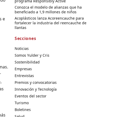
programa Responsibly Active
Conozca el modelo de alianzas que ha
beneficiado a 1,9 millones de niños
Acoplásticos lanza Acoreencauche para
s e
fortalecer la industria del reencauche de
llantas
Secciones
Noticias
Somos Yulder y Cris
Sostenibilidad
imas.
Empresas
r
Entrevistas
,
Premios y convocatorias
as
Innovación y Tecnología
Eventos del sector
Turismo
Boletines
más
Salud