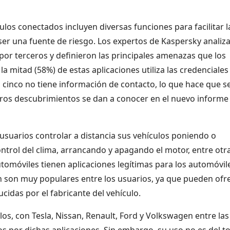
ulos conectados incluyen diversas funciones para facilitar l
ser una fuente de riesgo. Los expertos de Kaspersky analiz
por terceros y definieron las principales amenazas que los
a mitad (58%) de estas aplicaciones utiliza las credenciales
 cinco no tiene información de contacto, lo que hace que s
tros descubrimientos se dan a conocer en el nuevo informe
usuarios controlar a distancia sus vehículos poniendo o
ontrol del clima, arrancando y apagando el motor, entre otr
tomóviles tienen aplicaciones legítimas para los automóvil
én son muy populares entre los usuarios, ya que pueden ofr
cidas por el fabricante del vehículo.
los, con Tesla, Nissan, Renault, Ford y Volkswagen entre las
 por dichas aplicaciones. Sin embargo, su uso no es del t