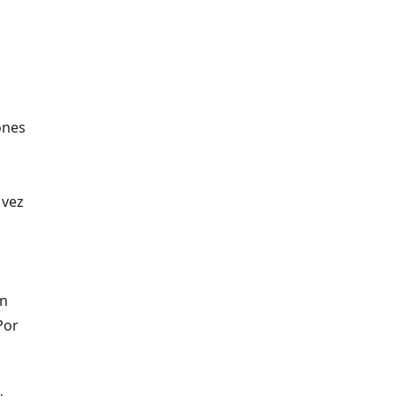
ones
 vez
on
Por