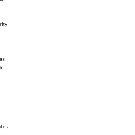
rity
Las
de
ntes