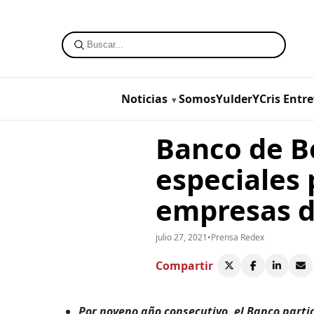
Noticias
SomosYulderYCris
Entre
Banco de B
especiales 
empresas de
julio 27, 2021
•
Prensa Redex
Compartir
Por noveno año consecutivo, el Banco part