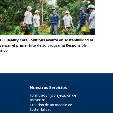
ASF Beauty Care Solutions avanza en sostenibilidad al
lcanzar el primer hito de su programa Responsibly
ctive
Nuestros Servicios
Formulación y/o ejecución de
proyectos
Creación de un modelo de
Sostenibilidad