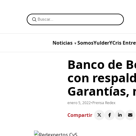
Noticias
SomosYulderYCris
Entre
Banco de B
con respal
Garantías, 
enero 5, 2022
•
Prensa Redex
Compartir