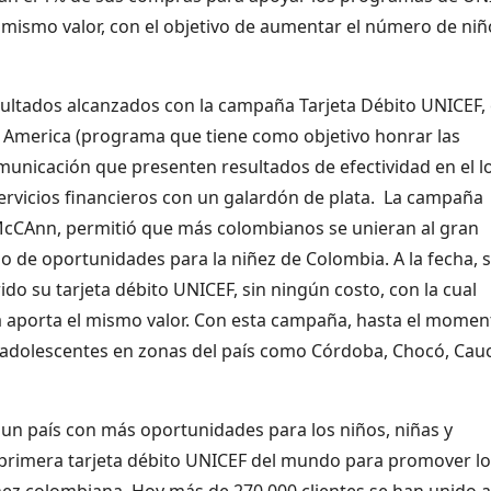
 mismo valor, con el objetivo de aumentar el número de niñ
esultados alcanzados con la campaña Tarjeta Débito UNICEF, 
n America (programa que tiene como objetivo honrar las
unicación que presenten resultados de efectividad en el l
 servicios financieros con un galardón de plata. La campaña
a McCAnn, permitió que más colombianos se unieran al gran
lo de oportunidades para la niñez de Colombia. A la fecha, 
do su tarjeta débito UNICEF, sin ningún costo, con la cual
 aporta el mismo valor. Con esta campaña, hasta el momen
y adolescentes en zonas del país como Córdoba, Chocó, Cau
 un país con más oportunidades para los niños, niñas y
primera tarjeta débito UNICEF del mundo para promover lo
iñez colombiana. Hoy más de 270.000 clientes se han unido a