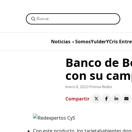
Noticias
SomosYulderYCris
Entre
Banco de B
con su cam
enero 8, 2022
•
Prensa Redex
Compartir
Con este producto, los tarjetahabientes do