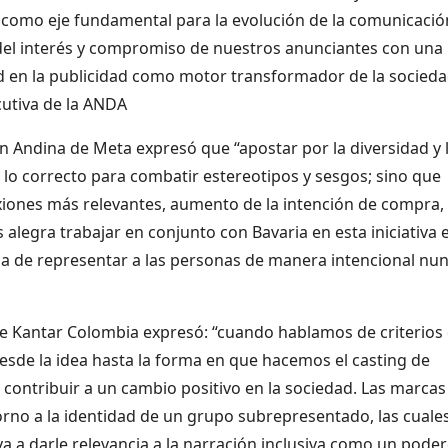
n como eje fundamental para la evolución de la comunicació
 del interés y compromiso de nuestros anunciantes con una
ad en la publicidad como motor transformador de la socieda
ecutiva de la ANDA
ón Andina de Meta expresó que “apostar por la diversidad y 
s lo correcto para combatir estereotipos y sesgos; sino que
xiones más relevantes, aumento de la intención de compra,
s alegra trabajar en conjunto con Bavaria en esta iniciativa 
a de representar a las personas de manera intencional nu
de Kantar Colombia expresó: “cuando hablamos de criterios
esde la idea hasta la forma en que hacemos el casting de
 contribuir a un cambio positivo en la sociedad. Las marcas
orno a la identidad de un grupo subrepresentado, las cuale
eva a darle relevancia a la narración inclusiva como un pode