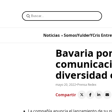
Noticias
SomosYulderYCris
Entre
Bavaria pon
comunicaci
diversidad 
mayo 20, 2022
•
Prensa Redex
Compartir
La compañía anuncia el lanzamiento de su pl