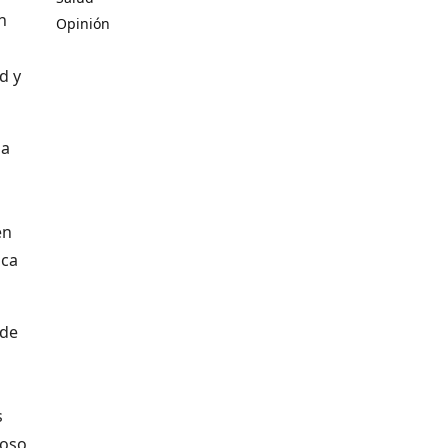
n
Opinión
d y
la
en
nca
 de
s
roso