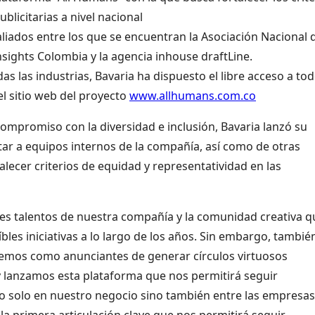
blicitarias a nivel nacional
aliados entre los que se encuentran la Asociación Nacional 
nsights Colombia y la agencia inhouse draftLine.
as las industrias, Bavaria ha dispuesto el libre acceso a tod
el sitio web del proyecto
www.allhumans.com.co
mpromiso con la diversidad e inclusión, Bavaria lanzó su
tar a equipos internos de la compañía, así como de otras
lecer criterios de equidad y representatividad en las
des talentos de nuestra compañía y la comunidad creativa q
es iniciativas a lo largo de los años. Sin embargo, tambié
nemos como anunciantes de generar círculos virtuosos
 lanzamos esta plataforma que nos permitirá seguir
 no solo en nuestro negocio sino también entre las empresas
 la primera articulación clave que nos permitirá seguir