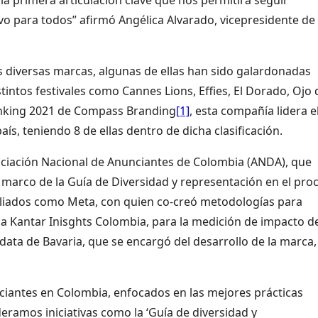
vo para todos” afirmó Angélica Alvarado, vicepresidente de
 diversas marcas, algunas de ellas han sido galardonadas
intos festivales como Cannes Lions, Effies, El Dorado, Ojo 
anking 2021 de Compass Branding
[1]
, esta compañía lidera e
aís, teniendo 8 de ellas dentro de dicha clasificación.
Asociación Nacional de Anunciantes de Colombia (ANDA), que
l marco de la Guía de Diversidad y representación en el pro
 aliados como Meta, con quien co-creó metodologías para
ma Kantar Inisghts Colombia, para la medición de impacto d
de data de Bavaria, que se encargó del desarrollo de la marca,
iantes en Colombia, enfocados en las mejores prácticas
deramos iniciativas como la ‘Guía de diversidad y