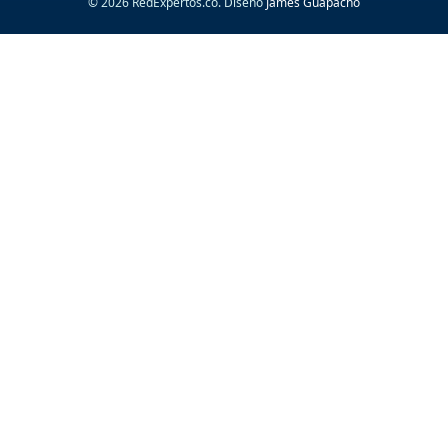
© 2026 RedExpertos.co. Diseño
James Guapacho