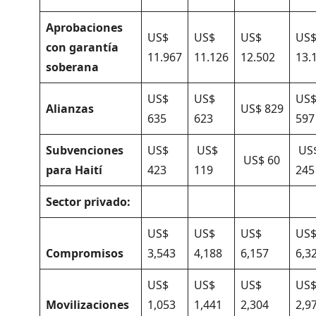
Aprobaciones
US$
US$
US$
US
con garantía
11.967
11.126
12.502
13.
soberana
US$
US$
US
Alianzas
US$ 829
635
623
597
Subvenciones
US$
US$
US
US$ 60
para Haití
423
119
245
Sector privado:
US$
US$
US$
US
Compromisos
3,543
4,188
6,157
6,3
US$
US$
US$
US
Movilizaciones
1,053
1,441
2,304
2,9