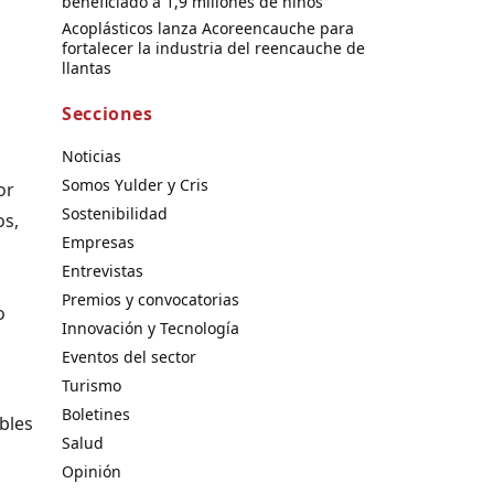
beneficiado a 1,9 millones de niños
Acoplásticos lanza Acoreencauche para
fortalecer la industria del reencauche de
llantas
Secciones
Noticias
Somos Yulder y Cris
or
Sostenibilidad
os,
Empresas
Entrevistas
Premios y convocatorias
o
Innovación y Tecnología
Eventos del sector
Turismo
Boletines
bles
Salud
Opinión