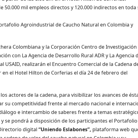
 50.000 mil empleos directos y 120.000 indirectos en toda
ortafolio Agroindustrial de Caucho Natural en Colombia y
hera Colombiana y la Corporación Centro de Investigación
ión con La Agencia de Desarrollo Rural ADR y La Agencia 
al USAID, realizarán el Encuentro Comercial de la Cadena d
 en el Hotel Hilton de Corferias el día 24 de febrero del
os actores de la cadena, para visibilizar los avances de ést
ar su competitividad frente al mercado nacional e internaci
iálogo e intercambio de saberes frente a temas estratégic
 se pondrá a disposición de los participantes el Portafolio
irectorio digital
“Uniendo Eslabones”,
plataforma web qu
la cadena de valor del caucho natural en Colombia y su