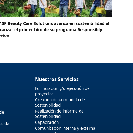
ASF Beauty Care Solutions avanza en sostenibilidad al
lcanzar el primer hito de su programa Responsibly
ctive
Nuestros Servicios
Formulación y/o ejecución de
proyectos
Creación de un modelo de
Sostenibilidad
Realización de informe de
 de
Sostenibilidad
Capacitación
es de
Comunicación interna y externa