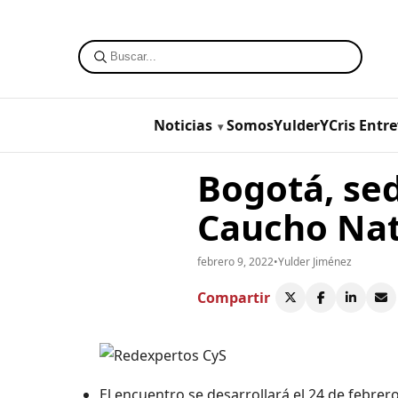
Noticias
SomosYulderYCris
Entre
Bogotá, se
Caucho Natu
febrero 9, 2022
•
Yulder Jiménez
Compartir
El encuentro se desarrollará el 24 de febrero 