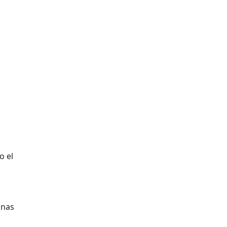
o el
unas