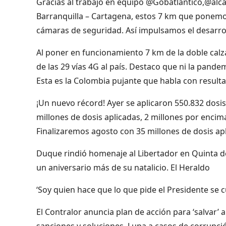
Gracias al trabajo en equipo @Gobatlantico,@alc
Barranquilla – Cartagena, estos 7 km que ponemos
cámaras de seguridad. Así impulsamos el desarro
Al poner en funcionamiento 7 km de la doble calz
de las 29 vías 4G al país. Destaco que ni la pand
Esta es la Colombia pujante que habla con resul
¡Un nuevo récord! Ayer se aplicaron 550.832 dosis
millones de dosis aplicadas, 2 millones por enci
Finalizaremos agosto con 35 millones de dosis ap
Duque rindió homenaje al Libertador en Quinta 
un aniversario más de su natalicio. El Heraldo
‘Soy quien hace que lo que pide el Presidente se c
El Contralor anuncia plan de acción para ‘salvar’
sanciones y soluciones. Lupa a casos de corrupci