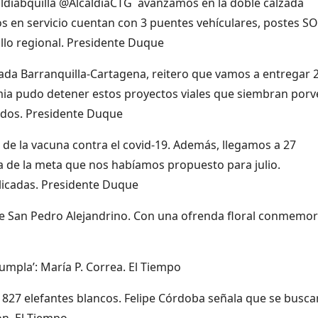
aldiabquilla @AlcaldiaCTG avanzamos en la doble calzada
 en servicio cuentan con 3 puentes vehículares, postes SO
llo regional. Presidente Duque
ada Barranquilla-Cartagena, reitero que vamos a entregar 
emia pudo detener estos proyectos viales que siembran porve
tados. Presidente Duque
 de la vacuna contra el covid-19. Además, llegamos a 27
ma de la meta que nos habíamos propuesto para julio.
licadas. Presidente Duque
de San Pedro Alejandrino. Con una ofrenda floral conmemo
umpla’: María P. Correa. El Tiempo
 a 827 elefantes blancos. Felipe Córdoba señala que se busc
ón. El Tiempo