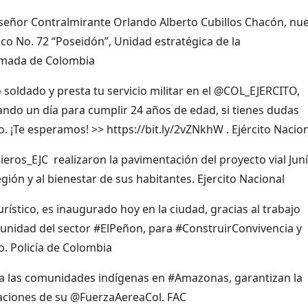
 señor Contralmirante Orlando Alberto Cubillos Chacón, nu
o No. 72 “Poseidón”, Unidad estratégica de la
rmada de Colombia
soldado y presta tu servicio militar en el @COL_EJERCITO,
ando un día para cumplir 24 años de edad, si tienes dudas
eso. ¡Te esperamos! >> https://bit.ly/2vZNkhW . Ejército Naci
ros_EJC realizaron la pavimentación del proyecto vial Juní
gión y al bienestar de sus habitantes. Ejercito Nacional
tico, es inaugurado hoy en la ciudad, gracias al trabajo
munidad del sector #ElPeñon, para #ConstruirConvivencia y
o. Policía de Colombia
a a las comunidades indígenas en #Amazonas, garantizan la
aciones de su @FuerzaAereaCol. FAC