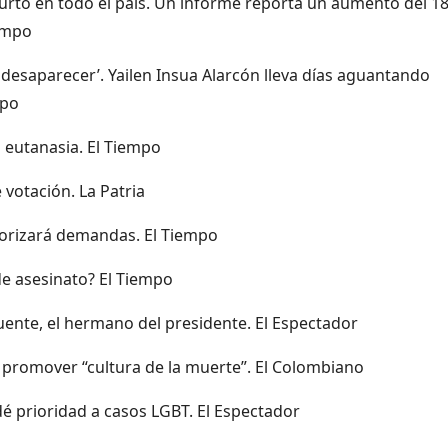
urto en todo el país. Un informe reporta un aumento del 18
iempo
desaparecer’. Yailen Insua Alarcón lleva días aguantando
mpo
la eutanasia. El Tiempo
votación. La Patria
iorizará demandas. El Tiempo
de asesinato? El Tiempo
cuente, el hermano del presidente. El Espectador
de promover “cultura de la muerte”. El Colombiano
dé prioridad a casos LGBT. El Espectador