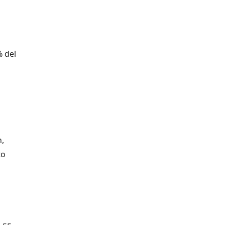
% del
,
to