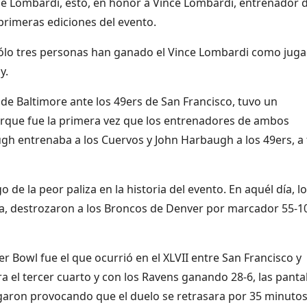
nce Lombardi, esto, en honor a Vince Lombardi, entrenador 
rimeras ediciones del evento.
 sólo tres personas han ganado el Vince Lombardi como jug
y.
 de Baltimore ante los 49ers de San Francisco, tuvo un
porque fue la primera vez que los entrenadores de ambos
h entrenaba a los Cuervos y John Harbaugh a los 49ers, a 
o de la peor paliza en la historia del evento. En aquél día, l
na, destrozaron a los Broncos de Denver por marcador 55-
r Bowl fue el que ocurrió en el XLVII entre San Francisco y
ra el tercer cuarto y con los Ravens ganando 28-6, las panta
aron provocando que el duelo se retrasara por 35 minutos.