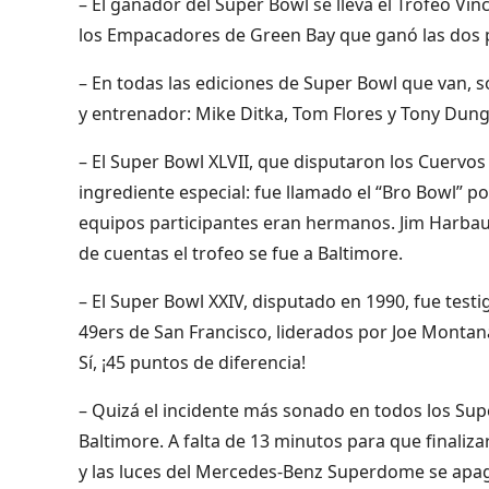
– El ganador del Super Bowl se lleva el Trofeo Vi
los Empacadores de Green Bay que ganó las dos p
– En todas las ediciones de Super Bowl que van,
y entrenador: Mike Ditka, Tom Flores y Tony Dung
– El Super Bowl XLVII, que disputaron los Cuervos
ingrediente especial: fue llamado el “Bro Bowl” 
equipos participantes eran hermanos. Jim Harbaug
de cuentas el trofeo se fue a Baltimore.
– El Super Bowl XXIV, disputado en 1990, fue testig
49ers de San Francisco, liderados por Joe Monta
Sí, ¡45 puntos de diferencia!
– Quizá el incidente más sonado en todos los Supe
Baltimore. A falta de 13 minutos para que finaliza
y las luces del Mercedes-Benz Superdome se apag