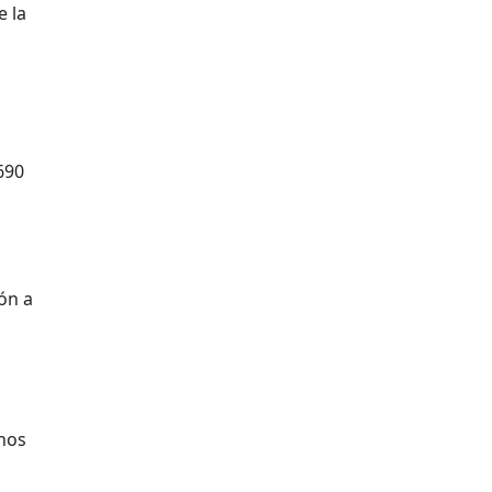
e la
690
ón a
chos