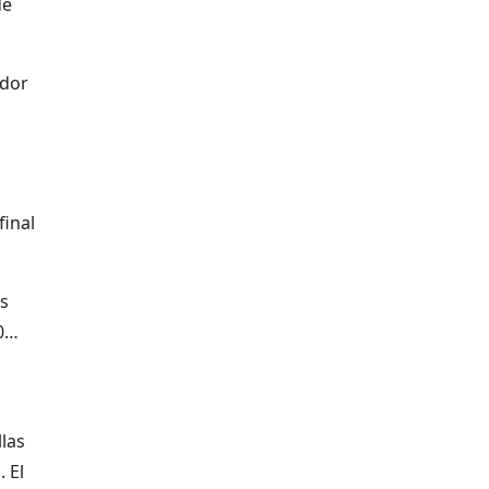
de
ador
final
os
10…
llas
 El