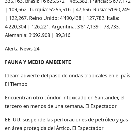
335,163. Brasil: 16’625,572 | 465,382. Francia: 5’677,172
| 109,662. Turquía: 5’256,516 | 47,656. Rusia: 5’090,249
| 122,267. Reino Unido: 4’490,438 | 127,782. Italia:
4’220,304 | 126,221. Argentina: 3’817,139 | 78,733.
Alemania: 3’692,908 | 89,316.
Alerta News 24
FAUNA Y MEDIO AMBIENTE
Ideam advierte del paso de ondas tropicales en el país.
El Tiempo
Encuentran otro cóndor intoxicado en Santander, el
tercero en menos de una semana. El Espectador
EE. UU. suspende las perforaciones de petróleo y gas
en área protegida del Ártico. El Espectador