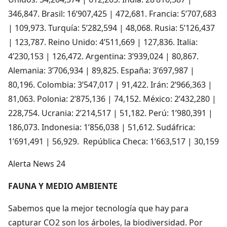
346,847. Brasil: 16’907,425 | 472,681. Francia: 5’707,683
| 109,973. Turquía: 5’282,594 | 48,068. Rusia: 5’126,437
| 123,787. Reino Unido: 4’511,669 | 127,836. Italia:
4’230,153 | 126,472. Argentina: 3’939,024 | 80,867.
Alemania: 3’706,934 | 89,825. España: 3’697,987 |
80,196. Colombia: 3’547,017 | 91,422. Irán: 2’966,363 |
81,063. Polonia: 2’875,136 | 74,152. México: 2’432,280 |
228,754. Ucrania: 2’214,517 | 51,182. Perú: 1’980,391 |
186,073. Indonesia: 1’856,038 | 51,612. Sudáfrica:
1’691,491 | 56,929. República Checa: 1’663,517 | 30,159
Alerta News 24
FAUNA Y MEDIO AMBIENTE
Sabemos que la mejor tecnología que hay para
capturar CO2 son los árboles, la biodiversidad. Por