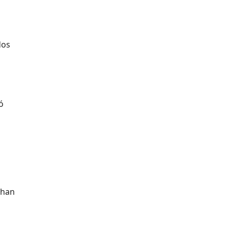
dos
ó
 han