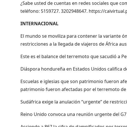
¿Sabe usted de cuentas en redes sociales que com
teléfono: 5159727. 3202948647. https://caivirtual.p
INTERNACIONAL
El mundo se moviliza para contener la variante ó
restricciones a la llegada de viajeros de África aus
Este es el balance del terremoto que sacudió a P
Diáspora hondureña en Estados Unidos califica de 
Escuelas e iglesias que son patrimonio fueron afe
patrimonio fueron afectadas por el terremoto de
Sudáfrica exige la anulación “urgente” de restricc
Reino Unido convoca una reunión urgente del G7 
Asciende a 867 la cifra de damnificados por terr