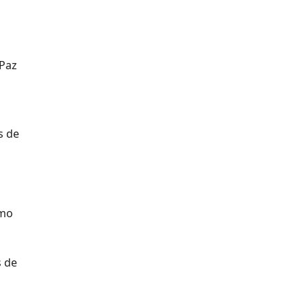
 Paz
s de
omo
s de