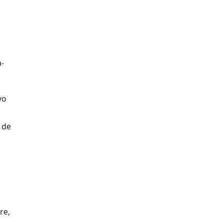
a-
yo
 de
re,