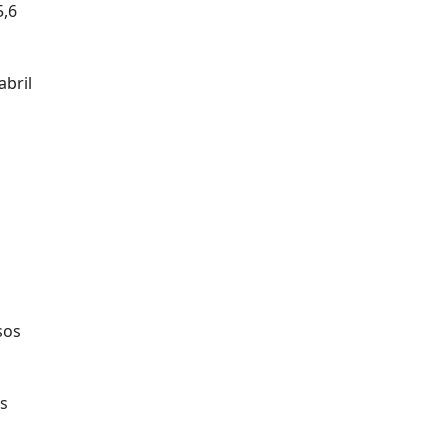
5,6
abril
sos
as