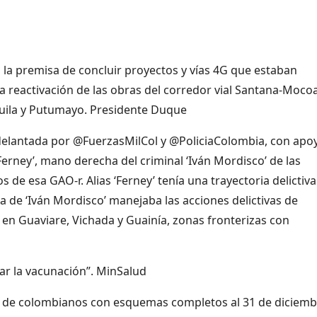
 la premisa de concluir proyectos y vías 4G que estaban
a reactivación de las obras del corredor vial Santana-Moco
 Huila y Putumayo. Presidente Duque
delantada por @FuerzasMilCol y @PoliciaColombia, con apo
Ferney’, mano derecha del criminal ‘Iván Mordisco’ de las
 de esa GAO-r. Alias ‘Ferney’ tenía una trayectoria delictiva
za de ‘Iván Mordisco’ manejaba las acciones delictivas de
en Guaviare, Vichada y Guainía, zonas fronterizas con
ar la vacunación”. MinSalud
es de colombianos con esquemas completos al 31 de diciemb