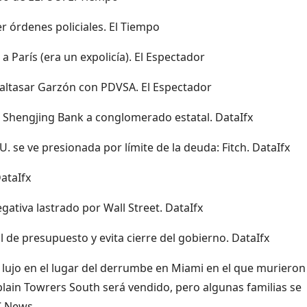
r órdenes policiales. El Tiempo
a París (era un expolicía). El Espectador
altasar Garzón con PDVSA. El Espectador
 Shengjing Bank a conglomerado estatal. DataIfx
UU. se ve presionada por límite de la deuda: Fitch. DataIfx
ataIfx
gativa lastrado por Wall Street. DataIfx
de presupuesto y evita cierre del gobierno. DataIfx
e lujo en el lugar del derrumbe en Miami en el que murieron
lain Towrers South será vendido, pero algunas familias se
C News