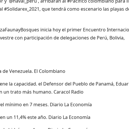
y @naval_peru , arribarán al #Pacífico colombiano para l
nal #Solidarex_2021, que tendrá como escenario las playas d
anzaFaunayBosques inicia hoy el primer Encuentro Internaci
vestre con participación de delegaciones de Perú, Bolivia,
da de Venezuela. El Colombiano
iene la capacidad. el Defensor del Pueblo de Panamá, Edua
an un trato más humano. Caracol Radio
vel mínimo en 7 meses. Diario La Economía
 en un 11,4% este año. Diario La Economía