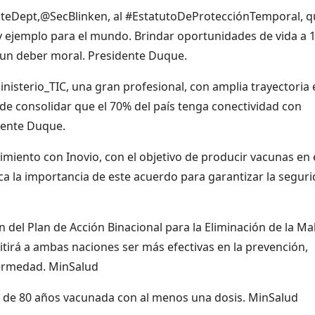
ateDept,@SecBlinken, al #EstatutoDeProtecciónTemporal, q
 y ejemplo para el mundo. Brindar oportunidades de vida a 1
 un deber moral. Presidente Duque.
terio_TIC, una gran profesional, con amplia trayectoria 
o de consolidar que el 70% del país tenga conectividad con
idente Duque.
iento con Inovio, con el objetivo de producir vacunas en 
ica la importancia de este acuerdo para garantizar la segur
del Plan de Acción Binacional para la Eliminación de la Ma
irá a ambas naciones ser más efectivas en la prevención,
fermedad. MinSalud
 de 80 años vacunada con al menos una dosis. MinSalud