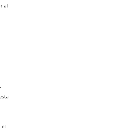
r al
y
esta
 el