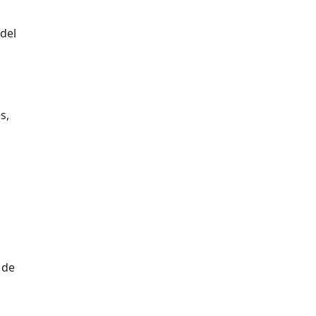
 del
s,
 de