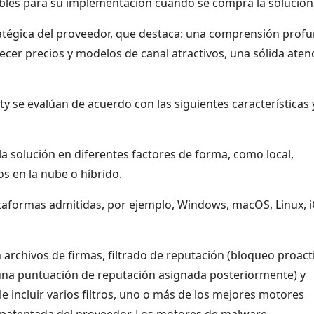
ibles para su implementación cuando se compra la solución
stratégica del proveedor, que destaca: una comprensión prof
recer precios y modelos de canal atractivos, una sólida aten
y se evalúan de acuerdo con las siguientes características 
a solución en diferentes factores de forma, como local,
dos en la nube o híbrido.
ataformas admitidas, por ejemplo, Windows, macOS, Linux, i
archivos de firmas, filtrado de reputación (bloqueo proact
na puntuación de reputación asignada posteriormente) y
le incluir varios filtros, uno o más de los mejores motores
a patentada del proveedor. Los motores de malware