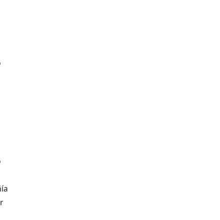
o
o
ía
r