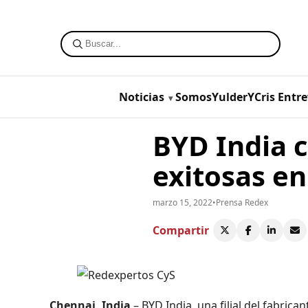
Noticias
SomosYulderYCris
Entre
BYD India 
exitosas en
marzo 15, 2022
•
Prensa Redex
Compartir
Chennai, India
– BYD India, una filial del fabrica