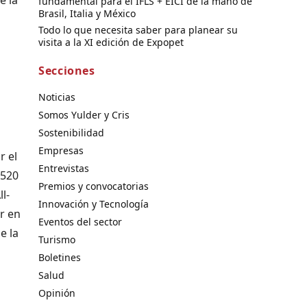
fundamental para el IFLS + EICI de la mano de
Brasil, Italia y México
Todo lo que necesita saber para planear su
visita a la XI edición de Expopet
Secciones
Noticias
Somos Yulder y Cris
Sostenibilidad
Empresas
r el
Entrevistas
 520
Premios y convocatorias
l-
Innovación y Tecnología
r en
Eventos del sector
e la
Turismo
Boletines
Salud
Opinión