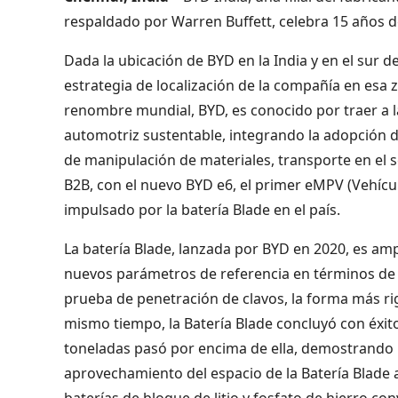
respaldado por Warren Buffett, celebra 15 años d
Dada la ubicación de BYD en la India y en el sur d
estrategia de localización de la compañía en esa z
renombre mundial, BYD, es conocido por traer a l
automotriz sustentable, integrando la adopción d
de manipulación de materiales, transporte en el se
B2B, con el nuevo BYD e6, el primer eMPV (Vehícul
impulsado por la batería Blade en el país.
La batería Blade, lanzada por BYD en 2020, es amp
nuevos parámetros de referencia en términos de s
prueba de penetración de clavos, la forma más ri
mismo tiempo, la Batería Blade concluyó con éxit
toneladas pasó por encima de ella, demostrando u
aprovechamiento del espacio de la Batería Blade
baterías de bloque de litio y fosfato de hierro co