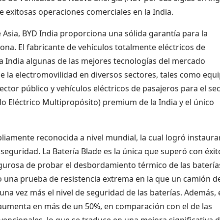
e exitosas operaciones comerciales en la India.
e Asia, BYD India proporciona una sólida garantía para la
ona. El fabricante de vehículos totalmente eléctricos de
a India algunas de las mejores tecnologías del mercado
e la electromovilidad en diversos sectores, tales como equ
ctor público y vehículos eléctricos de pasajeros para el se
o Eléctrico Multipropósito) premium de la India y el único
liamente reconocida a nivel mundial, la cual logró instaura
eguridad. La Batería Blade es la única que superó con éxito
gurosa de probar el desbordamiento térmico de las baterías
o una prueba de resistencia extrema en la que un camión d
na vez más el nivel de seguridad de las baterías. Además, 
 aumenta en más de un 50%, en comparación con el de las
nvencionales, lo que se traduce en una mejora significativa d