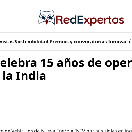
vistas
Sostenibilidad
Premios y convocatorias
Innovació
celebra 15 años de ope
 la India
nte de Vehículos de Nueva Energía (NEV por sus siglas en ing