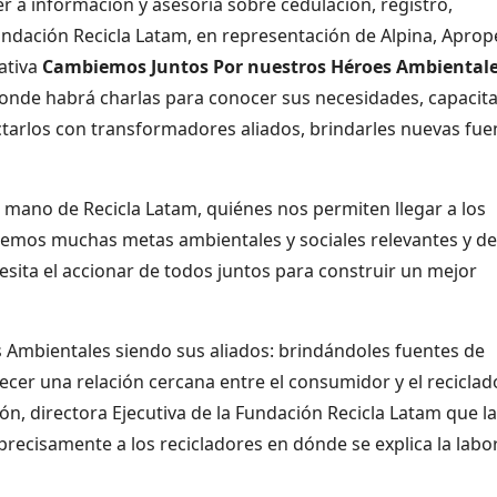
r a información y asesoría sobre cedulación, registro,
undación Recicla Latam, en representación de Alpina, Aprop
iativa
Cambiemos Juntos Por nuestros Héroes Ambiental
donde habrá charlas para conocer sus necesidades, capacita
nectarlos con transformadores aliados, brindarles nuevas fue
a mano de Recicla Latam, quiénes nos permiten llegar a los
emos muchas metas ambientales y sociales relevantes y de
ita el accionar de todos juntos para construir un mejor
 Ambientales siendo sus aliados: brindándoles fuentes de
ecer una relación cercana entre el consumidor y el reciclad
cón, directora Ejecutiva de la Fundación Recicla Latam que l
precisamente a los recicladores en dónde se explica la labor