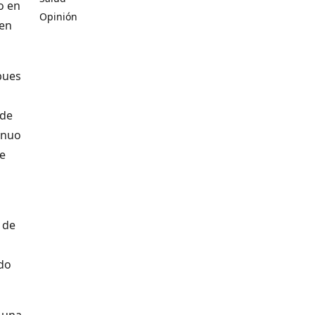
o en
Opinión
 en
pues
 de
inuo
se
 de
ndo
s una