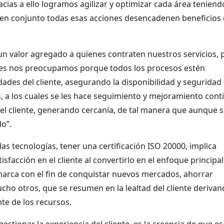
acias a ello logramos agilizar y optimizar cada área teniend
 en conjunto todas esas acciones desencadenen beneficios
 un valor agregado a quienes contraten nuestros servicios, 
res nos preocupamos porque todos los procesos estén
dades del cliente, asegurando la disponibilidad y seguridad
s, a los cuales se les hace seguimiento y mejoramiento cont
el cliente, generando cercanía, de tal manera que aunque 
o”.
as tecnologías, tener una certificación ISO 20000, implica
sfacción en el cliente al convertirlo en el enfoque principal
 marca con el fin de conquistar nuevos mercados, ahorrar
ucho otros, que se resumen en la lealtad del cliente deriva
te de los recursos.
stionar la experiencia del cliente, es la creencia de que e