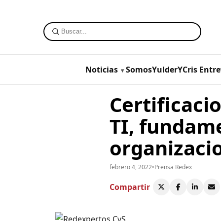
Noticias
SomosYulderYCris
Entre
Certificaci
TI, fundame
organizaci
febrero 4, 2022
•
Prensa Redex
Compartir