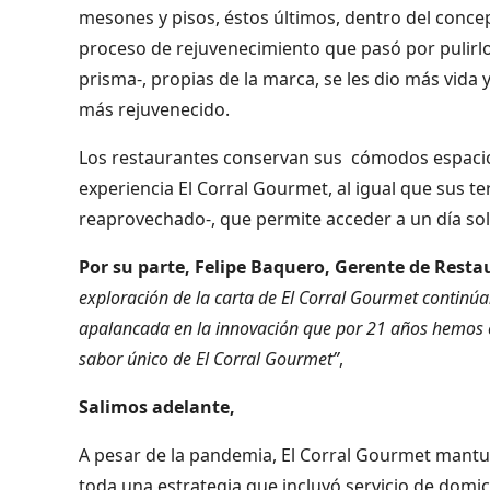
mesones y pisos, éstos últimos, dentro del conc
proceso de rejuvenecimiento que pasó por pulirlos
prisma-, propias de la marca, se les dio más vida
más rejuvenecido.
Los restaurantes conservan sus cómodos espacios 
experiencia El Corral Gourmet, al igual que sus 
reaprovechado-, que permite acceder a un día so
Por su parte, Felipe Baquero, Gerente de Resta
exploración de la carta de El Corral Gourmet continú
apalancada en la innovación que por 21 años hemos co
sabor único de El Corral Gourmet”
,
Salimos adelante,
A pesar de la pandemia, El Corral Gourmet mant
toda una estrategia que incluyó servicio de domic