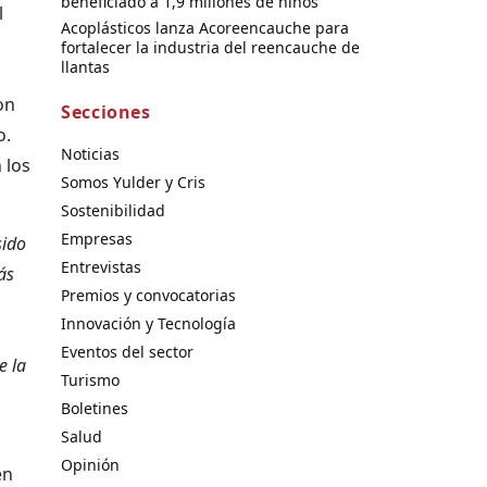
beneficiado a 1,9 millones de niños
l
Acoplásticos lanza Acoreencauche para
fortalecer la industria del reencauche de
llantas
on
Secciones
o.
Noticias
 los
Somos Yulder y Cris
Sostenibilidad
Empresas
sido
Entrevistas
ás
Premios y convocatorias
Innovación y Tecnología
Eventos del sector
e la
Turismo
Boletines
Salud
Opinión
en