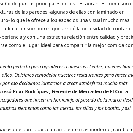
diseño de puntos principales de los restaurantes como son e
xturas de las paredes -algunas de ellas con laminado en
curo- lo que le ofrece a los espacios una visual mucho más
studio a consumidores que arrojó la necesidad de contar c
eriencia y con una estrecha relación entre calidad y preci
se como el lugar ideal para compartir la mejor comida con
mento perfecto para agradecer a nuestros clientes, quienes han 
21 años. Quisimos remodelar nuestros restaurantes para hacer m
y por eso decidimos lanzarnos a crear atmósferas mucho más
presó Pilar Rodríguez, Gerente de Mercadeo de El Corral
 y acogedores que hacen un homenaje al pasado de la marca desd
muchos elementos como las mesas, las sillas y los booths, y así
 opacos que dan lugar a un ambiente más moderno, cambio 