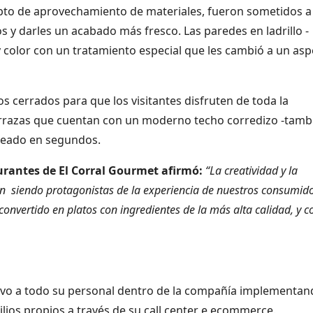
epto de aprovechamiento de materiales, fueron sometidos a
 y darles un acabado más fresco. Las paredes en ladrillo -
 y color con un tratamiento especial que les cambió a un as
cerrados para que los visitantes disfruten de toda la
terrazas que cuentan con un moderno techo corredizo -tamb
leado en segundos.
urantes de El Corral Gourmet afirmó:
“La creatividad y la
an siendo protagonistas de la experiencia de nuestros consumido
nvertido en platos con ingredientes de la más alta calidad, y co
uvo a todo su personal dentro de la compañía implementan
ilios propios a través de su call center e ecommerce.