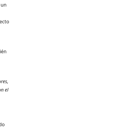
 un
pecto
ién
res,
n el
do