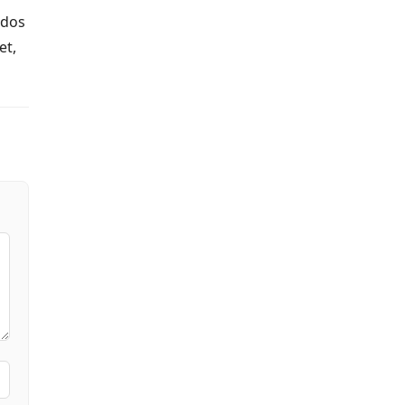
ados
et,