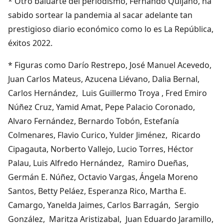
* Otro baluarte del periodismo, Fernando Quijano, ha
sabido sortear la pandemia al sacar adelante tan
prestigioso diario económico como lo es La República,
éxitos 2022.
* Figuras como Darío Restrepo, José Manuel Acevedo,
Juan Carlos Mateus, Azucena Liévano, Dalia Bernal,
Carlos Hernández, Luis Guillermo Troya , Fred Emiro
Núñez Cruz, Yamid Amat, Pepe Palacio Coronado,
Alvaro Fernández, Bernardo Tobón, Estefanía
Colmenares, Flavio Curico, Yulder Jiménez, Ricardo
Cipagauta, Norberto Vallejo, Lucio Torres, Héctor
Palau, Luis Alfredo Hernández, Ramiro Dueñas,
Germán E. Núñez, Octavio Vargas, Ángela Moreno
Santos, Betty Peláez, Esperanza Rico, Martha E.
Camargo, Yanelda Jaimes, Carlos Barragán, Sergio
González, Maritza Aristizabal, Juan Eduardo Jaramillo,