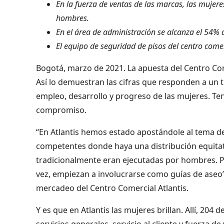
En la fuerza de ventas de las marcas, las mujere
hombres.
En el área de administración se alcanza el 54% 
El equipo de seguridad de pisos del centro come
Bogotá, marzo de 2021. La apuesta del Centro Comer
Así lo demuestran las cifras que responden a un t
empleo, desarrollo y progreso de las mujeres. Ten
compromiso.
“En Atlantis hemos estado apostándole al tema d
competentes donde haya una distribución equitati
tradicionalmente eran ejecutadas por hombres. Por
vez, empiezan a involucrarse como guías de aseo”
mercadeo del Centro Comercial Atlantis.
Y es que en Atlantis las mujeres brillan. Allí, 204
servicios generales, servicio al cliente y fuerza d