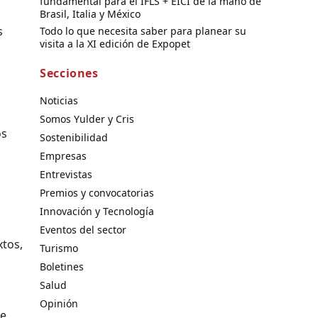
fundamental para el IFLS + EICI de la mano de
Brasil, Italia y México
s
Todo lo que necesita saber para planear su
visita a la XI edición de Expopet
Secciones
Noticias
Somos Yulder y Cris
os
Sostenibilidad
Empresas
Entrevistas
Premios y convocatorias
Innovación y Tecnología
Eventos del sector
xtos,
Turismo
Boletines
Salud
Opinión
se