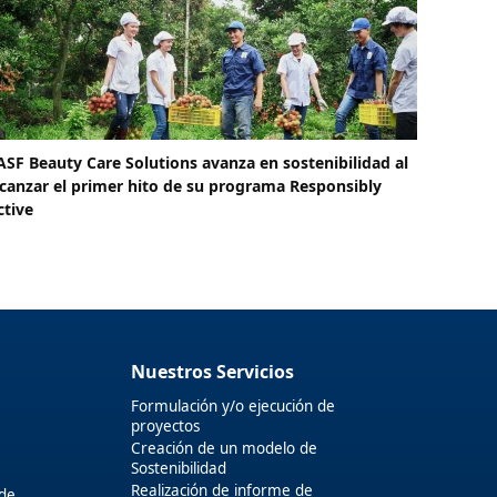
ASF Beauty Care Solutions avanza en sostenibilidad al
lcanzar el primer hito de su programa Responsibly
ctive
Nuestros Servicios
Formulación y/o ejecución de
proyectos
Creación de un modelo de
Sostenibilidad
Realización de informe de
 de