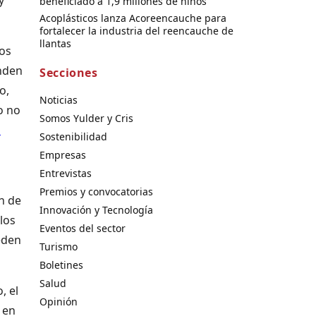
beneficiado a 1,9 millones de niños
Acoplásticos lanza Acoreencauche para
fortalecer la industria del reencauche de
llantas
ros
enden
Secciones
o,
Noticias
o no
Somos Yulder y Cris
d
Sostenibilidad
Empresas
Entrevistas
Premios y convocatorias
n de
Innovación y Tecnología
los
Eventos del sector
eden
Turismo
Boletines
Salud
, el
Opinión
 en