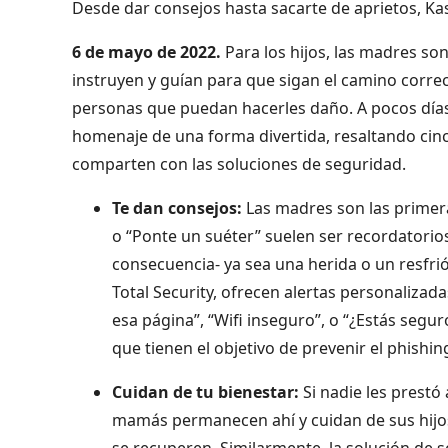
Desde dar consejos hasta sacarte de aprietos, K
6 de mayo de 2022.
Para los hijos, las madres so
instruyen y guían para que sigan el camino corre
personas que puedan hacerles daño. A pocos días 
homenaje de una forma divertida, resaltando cin
comparten con las soluciones de seguridad.
Te dan consejos:
Las madres son las primera
o “Ponte un suéter” suelen ser recordatorio
consecuencia- ya sea una herida o un resfri
Total Security, ofrecen alertas personalizad
esa página”, “Wifi inseguro”, o “¿Estás segur
que tienen el objetivo de prevenir el phishin
Cuidan de tu bienestar:
Si nadie les prestó
mamás permanecen ahí y cuidan de sus hijos
se recuperen. Similarmente, la solución de se