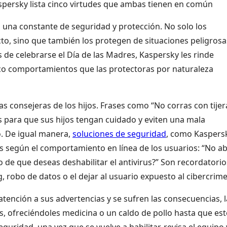
aspersky lista cinco virtudes que ambas tienen en común
n una constante de seguridad y protección. No solo los
cto, sino que también los protegen de situaciones peligrosa
de celebrarse el Día de las Madres, Kaspersky les rinde
co comportamientos que las protectoras por naturaleza
s consejeras de los hijos. Frases como “No corras con tijer
s para que sus hijos tengan cuidado y eviten una mala
ó. De igual manera,
soluciones de seguridad
, como Kaspers
as según el comportamiento en línea de los usuarios: “No a
o de que deseas deshabilitar el antivirus?” Son recordatorio
g, robo de datos o el dejar al usuario expuesto al cibercrim
 atención a sus advertencias y se sufren las consecuencias, 
, ofreciéndoles medicina o un caldo de pollo hasta que es
guridad, una vez que se vuelve a habilitar, revisa el equipo 