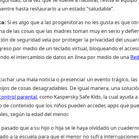
uentre hasta restaurarlo a un estado “saludable”.
ca:
Si es algo que a las progenitoras no les gusta es que ot
una de las cosas que las madres toman muy en serio y defi
ón de seguridad vela por proteger la privacidad del usuari
greso por medio de un teclado virtual, bloqueando el acces
rando el intercambio de datos en línea por medio de una
Re
cuchar una mala noticia o presenciar un evento trágico, las
 hijos de cosas desagradables. De igual manera, una solució
control parental
, como Kaspersky Safe Kids, la cual ayuda a 
po de contenido que los niños pueden acceder, apps que pu
bles, según la edad del menor.
pasado que a su hijo o hija se le haya olvidado un cuaderno
evado a la escuela para que el menor no sufra interrupciones