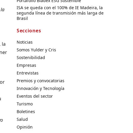
Portafolio Bladex ESG Sostenible
ISA se queda con el 100% de IE Madeira, la
 la
segunda línea de transmisión más larga de
Brasil
Secciones
Noticias
 la
Somos Yulder y Cris
ener
Sostenibilidad
Empresas
Entrevistas
Premios y convocatorias
por
Innovación y Tecnología
Eventos del sector
u
Turismo
Boletines
Salud
vo
Opinión