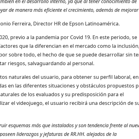
mbién en el desarrollo interno, ya que al tener conocimiento de
poyar de manera más eficiente el crecimiento, además de mejorar
onio Ferreira, Director HR de Epson Latinoamérica.
0, previo a la pandemia por Covid 19. En este periodo, se
actores que la diferencian en el mercado como la inclusión,
 por sobre todo, el hecho de que se puede desarrollar sin t
itar riesgos, salvaguardando al personal.
s naturales del usuario, para obtener su perfil laboral, en
das en las diferentes situaciones y obstáculos propuestos 
naturales de los evaluados y su predisposición para el
izar el videojuego, el usuario recibirá una descripción de s
ir esquemas más que instalados y son tendencia frente al nue
seen liderazgos y jefaturas de RR.HH. alejados de la