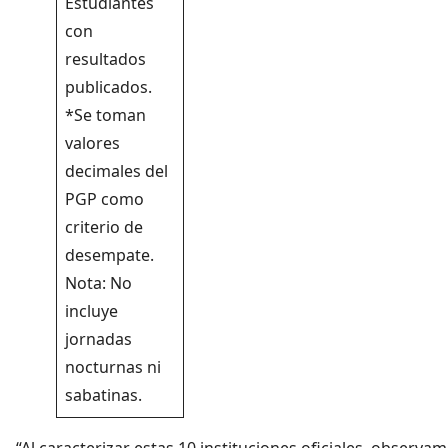
Estudiantes
con
resultados
publicados.
*Se toman
valores
decimales del
PGP como
criterio de
desempate.
Nota: No
incluye
jornadas
nocturnas ni
sabatinas.
“Al caracterizar estas 10 instituciones oficiales, observ