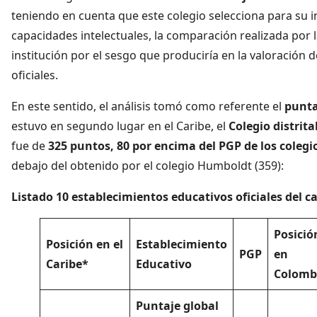
teniendo en cuenta que este colegio selecciona para su i
capacidades intelectuales, la comparación realizada por l
institución por el sesgo que produciría en la valoración 
oficiales.
En este sentido, el análisis tomó como referente el
punta
estuvo en segundo lugar en el Caribe, el
Colegio distrit
fue de
325 puntos, 80 por encima del PGP
de los colegio
debajo del obtenido por el colegio Humboldt (359):
Listado 10 establecimientos educativos oficiales del 
Posició
Posición en el
Establecimiento
PGP
en
Caribe*
Educativo
Colomb
Puntaje global