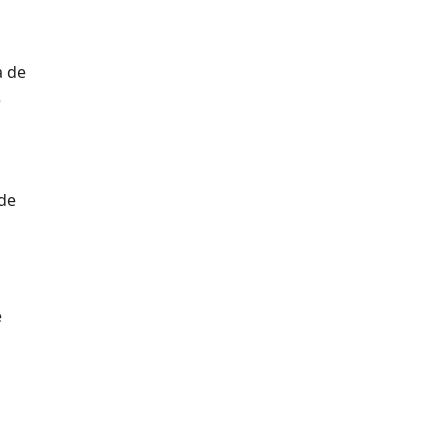
a de
e
nde
e