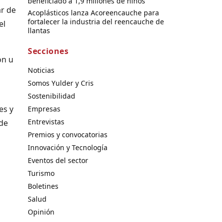
beneficiado a 1,9 millones de niños
r de
Acoplásticos lanza Acoreencauche para
fortalecer la industria del reencauche de
el
llantas
Secciones
ón u
Noticias
Somos Yulder y Cris
Sostenibilidad
es y
Empresas
Entrevistas
 de
Premios y convocatorias
Innovación y Tecnología
Eventos del sector
Turismo
Boletines
Salud
Opinión