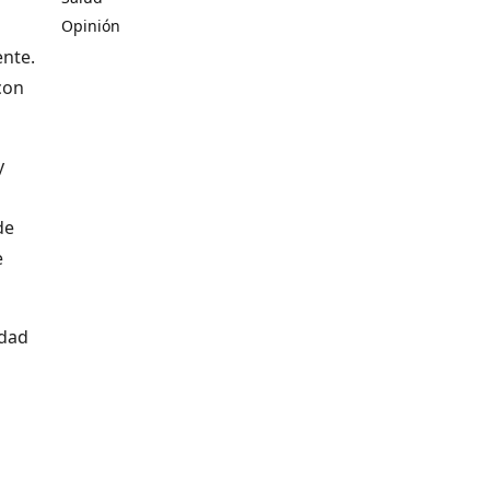
Opinión
ente.
con
y
de
e
idad