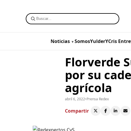
Noticias
SomosYulderYCris
Entre
Florverde 
por su cad
agrícola
abril 6, 2022
•
Prensa Redex
Compartir