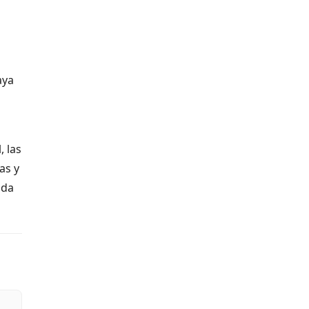
aya
, las
as y
ada