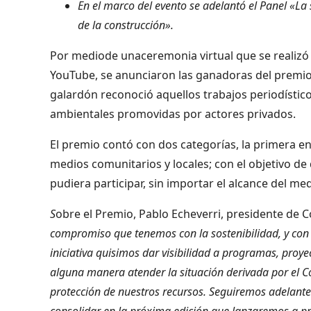
En el marco del evento se adelantó el Panel «La
de la construcción».
Por mediode unaceremonia virtual que se realizó a
YouTube, se anunciaron las ganadoras del premio 
galardón reconoció aquellos trabajos periodísticos
ambientales promovidas por actores privados.
El premio contó con dos categorías, la primera e
medios comunitarios y locales; con el objetivo de
pudiera participar, sin importar el alcance del me
S
obre el Premio, Pablo Echeverri, presidente de 
compromiso que tenemos con la sostenibilidad, y con l
iniciativa quisimos dar visibilidad a programas, proy
alguna manera atender la situación derivada por el C
protección de nuestros recursos. Seguiremos adelant
consolidar en la próxima edición que lanzaremos a pr