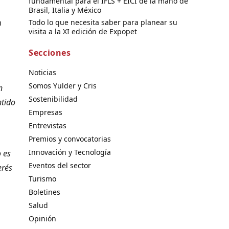
fundamental para el IFLS + EICI de la mano de
Brasil, Italia y México
n
Todo lo que necesita saber para planear su
visita a la XI edición de Expopet
Secciones
Noticias
Somos Yulder y Cris
n
Sostenibilidad
ntido
Empresas
Entrevistas
Premios y convocatorias
Innovación y Tecnología
 es
Eventos del sector
erés
Turismo
Boletines
Salud
Opinión