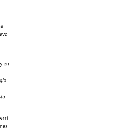
la
uevo
y en
glo
sta
erri
enes