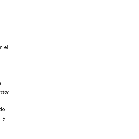
n el
a
ector
 de
l y