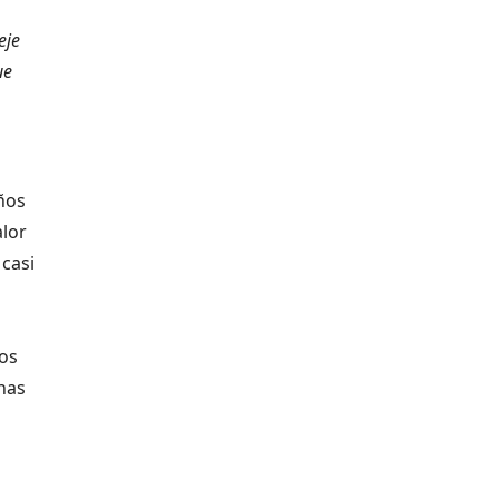
eje
ue
ños
alor
 casi
ios
nas