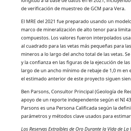
longitud a la base de datos en el 2021, incluyend
de verificación de muestreo de GCM para Vera.
El MRE del 2021 fue preparado usando un modelo 
marco de mineralización de alto tenor para limitar
compuestos. Los valores fueron interpolados usand
al cuadrado para las vetas más pequeñas para las
mineros a lo largo del ancho total de las vetas. Se
y la confianza en las figuras de la ejecución de l
largo de un ancho mínimo de rebaje de 1,0 m en e
el estimado anterior de este proyecto siguen sien
Ben Parsons, Consultor Principal (Geología de Re
apoyo de un reporte independente según el NI 43-1
Parsons es una Persona Calificada según la defini
parámetros y métodos clave usados para estimar 
Los Reservas Extraíbles de Oro Durante la Vida de L