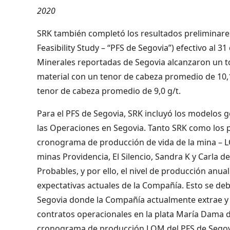
2020
SRK también completó los resultados preliminares 
Feasibility Study – “PFS de Segovia”) efectivo al 
Minerales reportadas de Segovia alcanzaron un t
material con un tenor de cabeza promedio de 10,1
tenor de cabeza promedio de 9,0 g/t.
Para el PFS de Segovia, SRK incluyó los modelos g
las Operaciones en Segovia. Tanto SRK como los 
cronograma de producción de vida de la mina – LO
minas Providencia, El Silencio, Sandra K y Carla
Probables, y por ello, el nivel de producción anu
expectativas actuales de la Compañía. Esto se de
Segovia donde la Compañía actualmente extrae y 
contratos operacionales en la plata María Dama d
cronograma de producción LOM del PFS de Segovia 