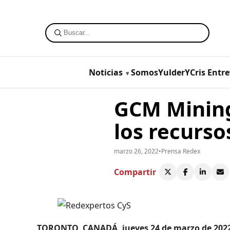
Noticias
SomosYulderYCris
Entre
GCM Mining
los recurso
marzo 26, 2022
•
Prensa Redex
Compartir
TORONTO, CANADÁ, jueves 24 de marzo de 202