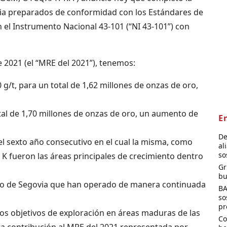
via preparados de conformidad con los Estándares de
n el Instrumento Nacional 43-101 (“NI 43-101”) con
 2021 (el “MRE del 2021”), tenemos:
/t, para un total de 1,62 millones de onzas de oro,
tal de 1,70 millones de onzas de oro, un aumento de
E
De
l sexto año consecutivo en el cual la misma, como
al
so
 K fueron las áreas principales de crecimiento dentro
Gr
bu
 oro de Segovia que han operado de manera continuada
BA
so
pr
os objetivos de exploración en áreas maduras de las
Co
ra contribución al MRE del 2021 representada por