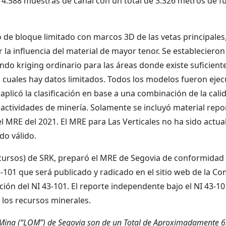
o 4.588 muestras de canal con un total de 3.326 metros de 
de bloque limitado con marcos 3D de las vetas principales
 la influencia del material de mayor tenor. Se establecieron 
o kriging ordinario para las áreas donde existe suficiente
 cuales hay datos limitados. Todos los modelos fueron ejec
 aplicó la clasificación en base a una combinación de la cali
as actividades de minería. Solamente se incluyó material repo
l MRE del 2021. El MRE para Las Verticales no ha sido actu
do válido.
cursos) de SRK, preparó el MRE de Segovia de conformidad c
01 que será publicado y radicado en el sitio web de la Comp
ción del NI 43-101. El reporte independente bajo el NI 43-10
los recursos minerales.
a Mina (“LOM”) de Segovia son de un Total de Aproximadamente 6