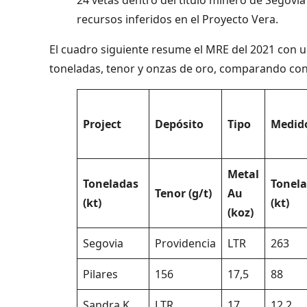
recursos inferidos en el Proyecto Vera.
El cuadro siguiente resume el MRE del 2021 con u
toneladas, tenor y onzas de oro, comparando con 
Project
Depósito
Tipo
Medid
Metal
Toneladas
Tonel
Tenor
(g/t)
Au
(kt)
(kt)
(koz)
Segovia
Providencia
LTR
263
Pilares
156
17,5
88
Sandra K
LTR
17
12,2