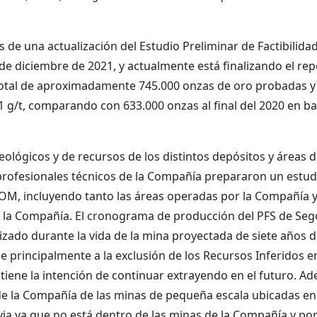
de una actualización del Estudio Preliminar de Factibilida
31 de diciembre de 2021, y actualmente está finalizando el re
otal de aproximadamente 745.000 onzas de oro probadas y p
 g/t, comparando con 633.000 onzas al final del 2020 en ba
eológicos y de recursos de los distintos depósitos y áreas
profesionales técnicos de la Compañía prepararon un estu
M, incluyendo tanto las áreas operadas por la Compañía y l
 de la Compañía. El cronograma de producción del PFS de Se
alizado durante la vida de la mina proyectada de siete años 
be principalmente a la exclusión de los Recursos Inferidos
tiene la intención de continuar extrayendo en el futuro. A
e la Compañía de las minas de pequeña escala ubicadas en e
ya que no está dentro de las minas de la Compañía y por e