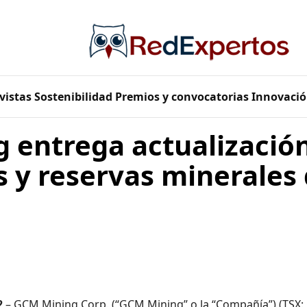
vistas
Sostenibilidad
Premios y convocatorias
Innovació
 entrega actualización
s y reservas minerales
2
– GCM Mining Corp. (“GCM Mining” o la “Compañía”) (TSX