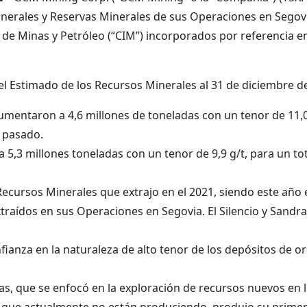
Minerales y Reservas Minerales de sus Operaciones en Sego
 de Minas y Petróleo (“CIM”) incorporados por referencia e
el Estimado de los Recursos Minerales al 31 de diciembre de
mentaron a 4,6 millones de toneladas con un tenor de 11,0 g
 pasado.
 5,3 millones toneladas con un tenor de 9,9 g/t, para un to
cursos Minerales que extrajo en el 2021, siendo este año e
raídos en sus Operaciones en Segovia. El Silencio y Sandra
nfianza en la naturaleza de alto tenor de los depósitos de
, que se enfocó en la exploración de recursos nuevos en l
ia que actualmente no están produciendo, produjo su prime