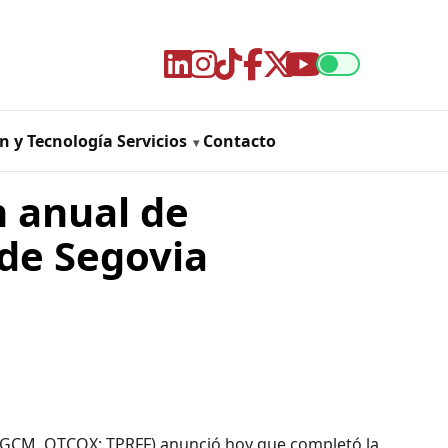
n y Tecnología
Servicios
Contacto
 anual de
 de Segovia
: GCM, OTCQX: TPRFF) anunció hoy que completó la