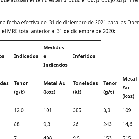
na fecha efectiva del 31 de diciembre de 2021 para las Ope
el MRE total anterior al 31 de diciembre de 2020:
Medidos
os
Indicados
e
Inferidos
Indicados
Metal
adas
Tenor
Metal Au
Toneladas
Tenor
Au
(g/t)
(koz)
(kt)
(g/t)
(koz)
12,0
101
385
8,8
109
88
9,3
26
243
14,6
7
498
9,5
153
515