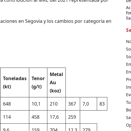
be
Ac
fo
ll
raciones en Segovia y los cambios por categoría en
S
No
So
So
Em
En
Metal
Toneladas
Tenor
Pr
Au
(kt)
(g/t)
In
(koz)
Ev
Tu
648
10,1
210
367
7,0
83
Bo
114
458
17,6
259
Sa
Op
9,6
159
704
12,3
279