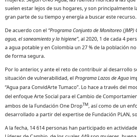
suelen estar lejos de sus hogares, y son principalmente 
gran parte de su tiempo y energía a buscar este recurso.
De acuerdo con el
“Programa Conjunto de Monitoreo (JMP) O
agua, el saneamiento y la higiene”
, al 2020, 1 de cada 4 p
a agua potable y en Colombia un 27 % de la población no
de forma segura.
Por lo anterior, y ante el reto de contribuir al desarroll
situación de vulnerabilidad, el
Programa Lazos de Agua
im
“Agua para ConvidArte Tumaco”. Lo hace a través del mode
del enfoque Arte Social para el Cambio de Comportamie
TM
ambos de la Fundación One Drop
, así como de un en
desarrollado a partir del expertise de Fundación PLAN, so
A la fecha, 14 614 personas han participado en activida
Líderes de Cambio, de los cuales 449 son mujeres, buena p