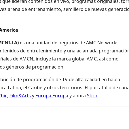
 que lideran contenidos en vivo, programas originales, to
a vez arena de entrenamiento, semillero de nuevas generaci
 America
MCNI-LA)
es una unidad de negocios de AMC Networks
contenidos de entretenimiento y una aclamada programació
 señales de AMCNI incluye la marca global AMC, así como
rsos géneros de programación.
ibución de programación de TV de alta calidad en habla
Latina, el Caribe y otros territorios. El portafolio de can
hic
,
Film&Arts
y
Europa Europa
y ahora
Strib
.