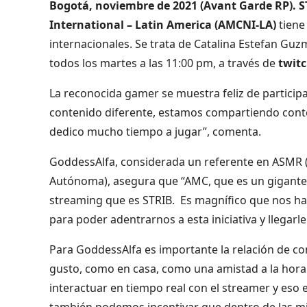
Bogotá, noviembre de 2021 (Avant Garde RP). 
International – Latin America
(AMCNI-LA)
tiene
internacionales. Se trata de Catalina Estefan Gu
todos los martes a las 11:00 pm, a través de
twitc
La reconocida gamer se muestra feliz de partici
contenido diferente, estamos compartiendo con
dedico mucho tiempo a jugar”, comenta.
GoddessAlfa, considerada un referente en ASMR (p
Autónoma), asegura que “AMC, que es un gigante d
streaming que es STRIB. Es magnífico que nos ha
para poder adentrarnos a esta iniciativa y llegarl
Para GoddessAlfa es importante la relación de c
gusto, como en casa, como una amistad a la hora d
interactuar en tiempo real con el streamer y es
también podemos incentivar que dentro de las mi