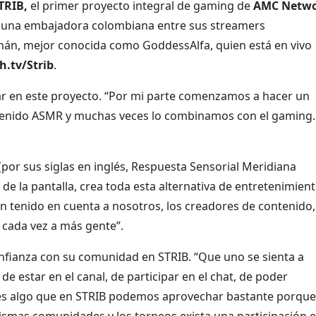
STRIB,
el primer proyecto integral de gaming de
AMC Netwo
 una embajadora colombiana entre sus streamers
zmán, mejor conocida como GoddessAlfa, quien está en vivo
h.tv/Strib
.
par en este proyecto. “Por mi parte comenzamos a hacer un
tenido ASMR y muchas veces lo combinamos con el gaming
or sus siglas en inglés, Respuesta Sensorial Meridiana
e la pantalla, crea toda esta alternativa de entretenimient
n tenido en cuenta a nosotros, los creadores de contenido,
e cada vez a más gente”.
onfianza con su comunidad en STRIB. “Que uno se sienta a
e estar en el canal, de participar en el chat, de poder
o es algo que en STRIB podemos aprovechar bastante porque
smas comunidades y los torneos exista una participación 