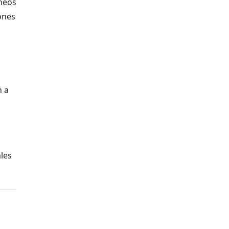
rneos
ones
n a
ales