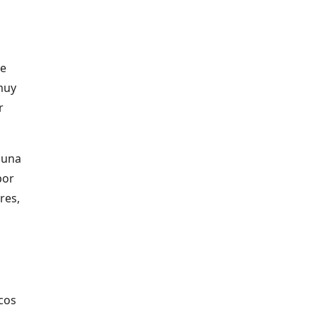
1
te
muy
r
 una
por
res,
icos