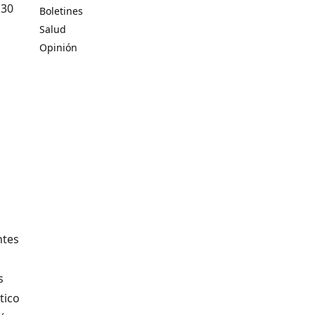
 30
Boletines
Salud
Opinión
ntes
s
tico