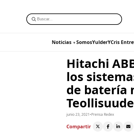
Noticias
SomosYulderYCris
Entre
Hitachi AB
los sistem
de batería
Teollisuude
junio 23, 2021
•
Prensa Redex
Compartir