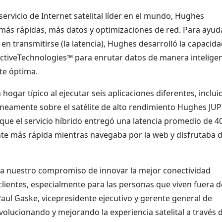
rvicio de Internet satelital líder en el mundo, Hughes
más rápidas, más datos y optimizaciones de red. Para ayud
en transmitirse (la latencia), Hughes desarrolló la capacid
ctiveTechnologies™ para enrutar datos de manera inteligen
rte óptima.
ogar típico al ejecutar seis aplicaciones diferentes, incluid
táneamente sobre el satélite de alto rendimiento Hughes JU
 que el servicio híbrido entregó una latencia promedio de 4
te más rápida mientras navegaba por la web y disfrutaba 
raya nuestro compromiso de innovar la mejor conectividad
 clientes, especialmente para las personas que viven fuera d
 Paul Gaske, vicepresidente ejecutivo y gerente general de
olucionando y mejorando la experiencia satelital a través 