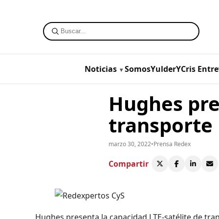
Noticias
SomosYulderYCris
Entre
Hughes pres
transporte 
marzo 30, 2022
•
Prensa Redex
Compartir
Hughes presenta la capacidad LTE-satélite de tra