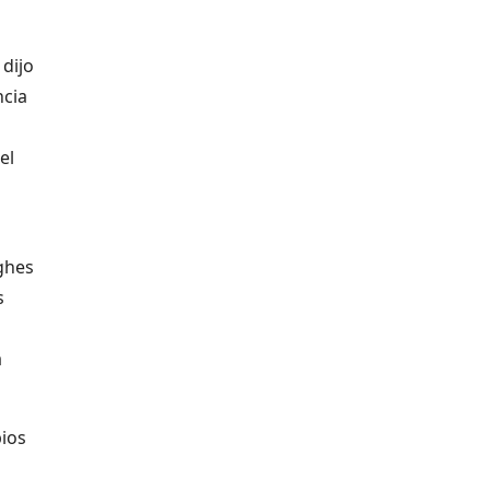
 dijo
ncia
el
ughes
s
a
pios