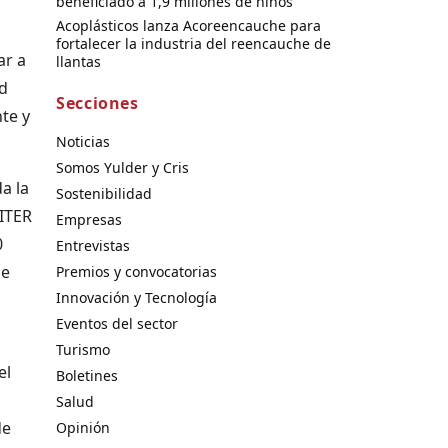
beneficiado a 1,9 millones de niños
Acoplásticos lanza Acoreencauche para
fortalecer la industria del reencauche de
ar a
llantas
ad
Secciones
te y
Noticias
Somos Yulder y Cris
a la
Sostenibilidad
PITER
Empresas
0
Entrevistas
de
Premios y convocatorias
Innovación y Tecnología
Eventos del sector
Turismo
el
Boletines
Salud
de
Opinión