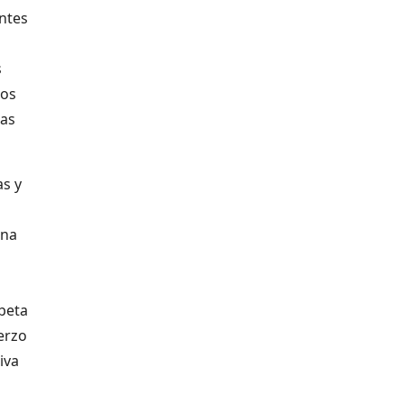
ntes
s
los
eas
as y
una
beta
erzo
iva