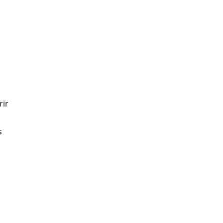
rir
s