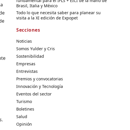
fundamental para el IFLS + EICI de la mano de
 a
Brasil, Italia y México
de
Todo lo que necesita saber para planear su
visita a la XI edición de Expopet
 de
Secciones
Noticias
Somos Yulder y Cris
Sostenibilidad
nte
Empresas
Entrevistas
Premios y convocatorias
Innovación y Tecnología
Eventos del sector
Turismo
Boletines
Salud
s.
Opinión