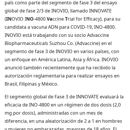
país como parte del segmento de fase 3 del ensayo
global de fase 2/3 de INOVIO, llamado INNOVATE
(
IN
OVIO I
NO
-4800
Va
ccine
T
rial for Efficacy), para su
candidata a vacuna ADN para COVID-19, INO-4800.
INOVIO está trabajando con su socio Advaccine
Biopharmaceuticals Suzhou Co. (Advaccine) en el
segmento de fase 3 de INOVIO en varios países, con
un enfoque en América Latina, Asia y África. INOVIO
anunció también recientemente que ha recibido la
autorización reglamentaria para realizar ensayos en
Brasil, Filipinas y México.
El segmento global de Fase 3 de INNOVATE evaluará la
eficacia de INO-4800 en un régimen de dos dosis (2,0
mg por dosis), administradas con un mes de
diferencia, en una aleatorización de 2 a 1 en hombres
y mujeres no embarazadas, mayores de 18 años. El