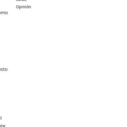
Opinión
Como
esto
l
nte