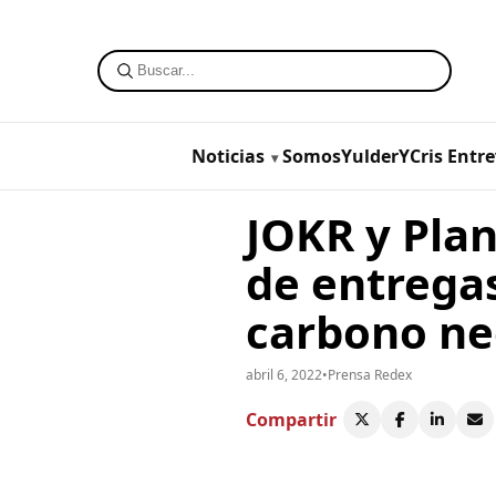
Noticias
SomosYulderYCris
Entre
JOKR y Plan
de entregas
carbono ne
abril 6, 2022
•
Prensa Redex
Compartir