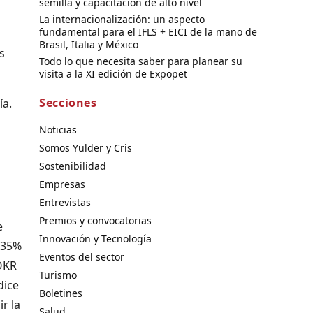
semilla y capacitación de alto nivel
La internacionalización: un aspecto
fundamental para el IFLS + EICI de la mano de
Brasil, Italia y México
s
Todo lo que necesita saber para planear su
visita a la XI edición de Expopet
Secciones
gía.
Noticias
Somos Yulder y Cris
Sostenibilidad
Empresas
Entrevistas
Premios y convocatorias
e
Innovación y Tecnología
l 35%
Eventos del sector
JOKR
Turismo
dice
Boletines
r la
Salud