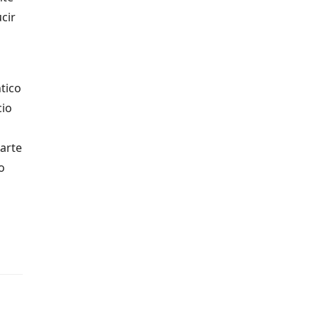
cir
tico
cio
parte
o