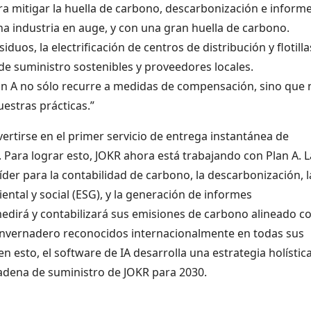
ra mitigar la huella de carbono, descarbonización e inform
a industria en auge, y con una gran huella de carbono.
iduos, la electrificación de centros de distribución y flotilla
de suministro sostenibles y proveedores locales.
lan A no sólo recurre a medidas de compensación, sino que 
estras prácticas.”
vertirse en el primer servicio de entrega instantánea de
 Para lograr esto, JOKR ahora está trabajando con Plan A. L
der para la contabilidad de carbono, la descarbonización, l
ntal y social (ESG), y la generación de informes
edirá y contabilizará sus emisiones de carbono alineado c
 Invernadero reconocidos internacionalmente en todas sus
 esto, el software de IA desarrolla una estrategia holística
 cadena de suministro de JOKR para 2030.