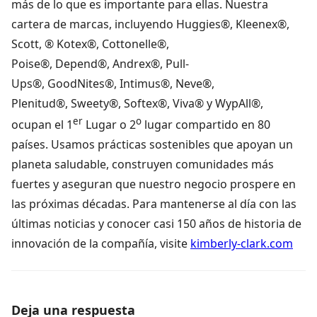
más de lo que es importante para ellas. Nuestra
cartera de marcas, incluyendo Huggies®, Kleenex®,
Scott, ® Kotex®, Cottonelle®,
Poise®, Depend®, Andrex®, Pull-
Ups®, GoodNites®, Intimus®, Neve®,
Plenitud®, Sweety®, Softex®, Viva® y WypAll®,
er
o
ocupan el 1
Lugar o 2
lugar compartido en 80
países. Usamos prácticas sostenibles que apoyan un
planeta saludable, construyen comunidades más
fuertes y aseguran que nuestro negocio prospere en
las próximas décadas. Para mantenerse al día con las
últimas noticias y conocer casi 150 años de historia de
innovación de la compañía, visite
kimberly-clark.com
Deja una respuesta