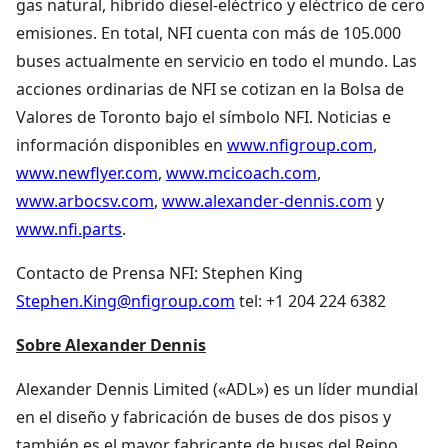
gas natural, híbrido diesel-eléctrico y eléctrico de cero
emisiones. En total, NFI cuenta con más de 105.000
buses actualmente en servicio en todo el mundo. Las
acciones ordinarias de NFI se cotizan en la Bolsa de
Valores de Toronto bajo el símbolo NFI. Noticias e
información disponibles en
www.nfigroup.com
,
www.newflyer.com
,
www.mcicoach.com
,
www.arbocsv.com
,
www.alexander-dennis.com
y
www.nfi.parts
.
Contacto de Prensa NFI: Stephen King
Stephen.King@nfigroup.com
tel: +1 204 224 6382
Sobre Alexander Dennis
Alexander Dennis Limited («ADL») es un líder mundial
en el diseño y fabricación de buses de dos pisos y
también es el mayor fabricante de buses del Reino