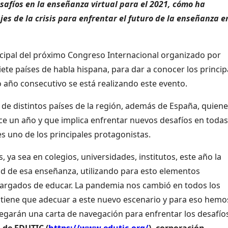
safíos en la enseñanza virtual para el 2021, cómo ha
es de la crisis para enfrentar el futuro de la enseñanza en
ncipal del próximo Congreso Internacional organizado por
ete países de habla hispana, para dar a conocer los princip
 año consecutivo se está realizando este evento.
de distintos países de la región, además de España, quien
ace un año y que implica enfrentar nuevos desafíos en todas
es uno de los principales protagonistas.
s, ya sea en colegios, universidades, institutos, este año la
idad de esa enseñanza, utilizando para esto elementos
cargados de educar. La pandemia nos cambió en todos los
se tiene que adecuar a este nuevo escenario y para eso hemo
regarán una carta de navegación para enfrentar los desafío
o de EDUTIC (
https://www.edutic.org/
), corporación