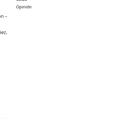
Opinión
ón –
ñez,