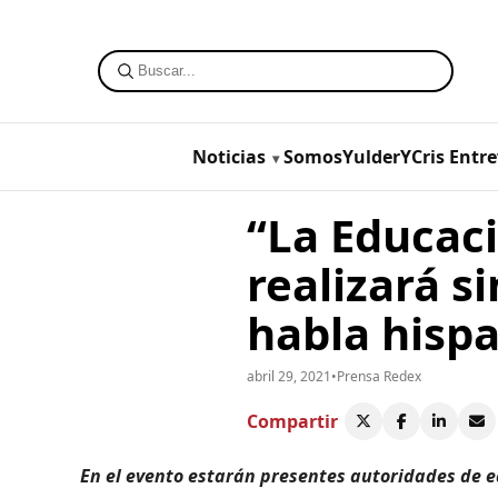
Noticias
SomosYulderYCris
Entre
“La Educac
realizará s
habla hisp
abril 29, 2021
•
Prensa Redex
Compartir
En el evento estarán presentes autoridades de e