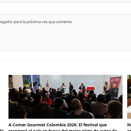
vegador para la próxima vez que comente.
A Comer Gourmet Colombia 2026: El festival que
N
de
recorrerá el país en busca del mejor plato de autor de
c