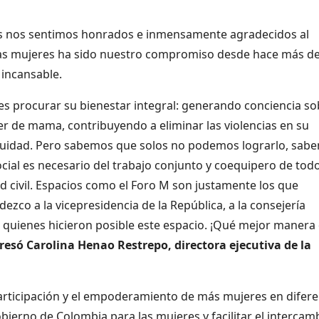
es nos sentimos honrados e inmensamente agradecidos al
a las mujeres ha sido nuestro compromiso desde hace más d
incansable.
 es procurar su bienestar integral: generando conciencia so
er de mama, contribuyendo a eliminar las violencias en su
quidad. Pero sabemos que solos no podemos lograrlo, sab
ial es necesario del trabajo conjunto y coequipero de tod
ad civil. Espacios como el Foro M son justamente los que
dezco a la vicepresidencia de la República, a la consejería
s quienes hicieron posible este espacio. ¡Qué mejor manera
resó Carolina Henao Restrepo, directora ejecutiva de la
articipación y el empoderamiento de más mujeres en difer
 Gobierno de Colombia para las mujeres y facilitar el intercam